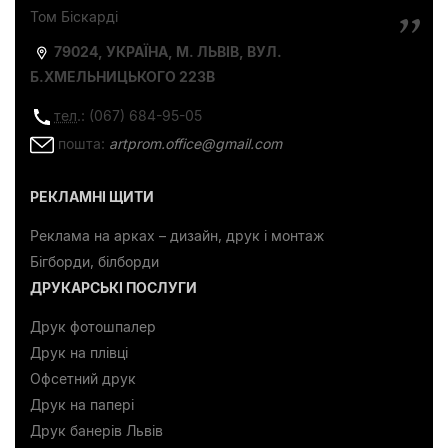
Том Біскарді
79024, УКРАЇНА, М. ЛЬВІВ, ВУЛ.
Б.ХМЕЛЬНИЦЬКОГО 223В
тел
.: (067) 684-95-05
пошта:
artprom.office@gmail.com
РЕКЛАМНІ ЩИТИ
Реклама на арках – дизайн, друк і монтаж
Бігборди, білборди
ДРУКАРСЬКІ ПОСЛУГИ
Друк фотошпалер
Друк на плівці
Офсетний друк
Друк на папері
Друк банерів Львів