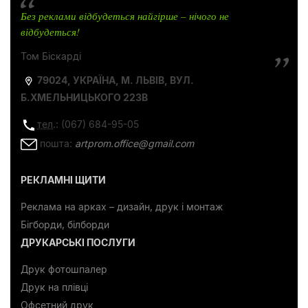
Без реклами відбудеться найгірше – нічого не
відбудеться!
Том Біскарді
79024, УКРАЇНА, М. ЛЬВІВ, ВУЛ.
Б.ХМЕЛЬНИЦЬКОГО 223В
тел
.: (067) 684-95-05
пошта:
artprom.office@gmail.com
РЕКЛАМНІ ЩИТИ
Реклама на арках – дизайн, друк і монтаж
Бігборди, білборди
ДРУКАРСЬКІ ПОСЛУГИ
Друк фотошпалер
Друк на плівці
Офсетний друк