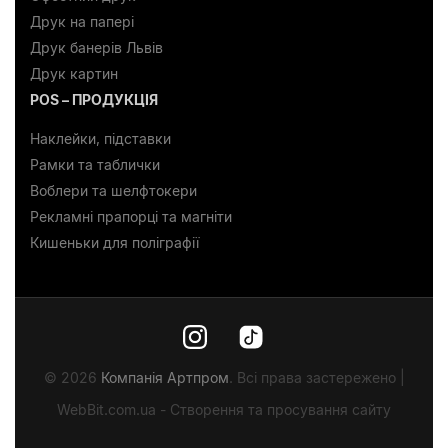
Друк на папері
Друк банерів Львів
Друк картин
POS – ПРОДУКЦІЯ
Наклейки, підставки
Рамки та таблички
Воблери та шелфтокери
Рекламні прапорці та магніти
Кишеньки для поліграфії
© 2026
Компанія Артпром
. Всі права застережено |
WebBit.com.ua - Створення та просування сайту