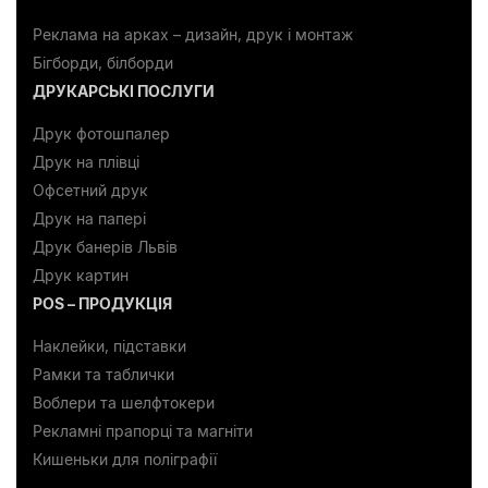
Реклама на арках – дизайн, друк і монтаж
Бігборди, білборди
ДРУКАРСЬКІ ПОСЛУГИ
Друк фотошпалер
Друк на плівці
Офсетний друк
Друк на папері
Друк банерів Львів
Друк картин
POS – ПРОДУКЦІЯ
Наклейки, підставки
Рамки та таблички
Воблери та шелфтокери
Рекламні прапорці та магніти
Кишеньки для поліграфії