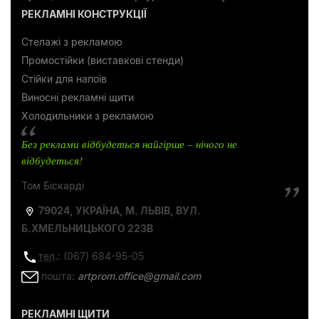
РЕКЛАМНІ КОНСТРУКЦІЇ
Стелажі з рекламою
Промостійки (виставкові стенди)
Стійки для напоїв
Виносні рекламні щити
Холодильники з рекламою
Без реклами відбудеться найгірше – нічого не
відбудеться!
Том Біскарді
79024, УКРАЇНА, М. ЛЬВІВ, ВУЛ.
Б.ХМЕЛЬНИЦЬКОГО 223В
тел
.: (067) 684-95-05
пошта:
artprom.office@gmail.com
РЕКЛАМНІ ЩИТИ