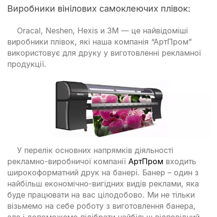
Виробники вінілових самоклеючих плівок:
Oracal, Neshen, Hexis и 3М — це найвідоміші
виробники плівок, які наша компанія “АртПром”
використовує для друку у виготовленні рекламної
продукції.
У перелік основних напрямків діяльності
рекламно-виробничої компанії
АртПром
входить
широкоформатний друк на банері. Банер – один з
найбільш економічно-вигідних видів реклами, яка
буде працювати на вас цілодобово. Ми не тільки
візьмемо на себе роботу з виготовлення банера,
але і допоможемо підібрати найбільш відповідний