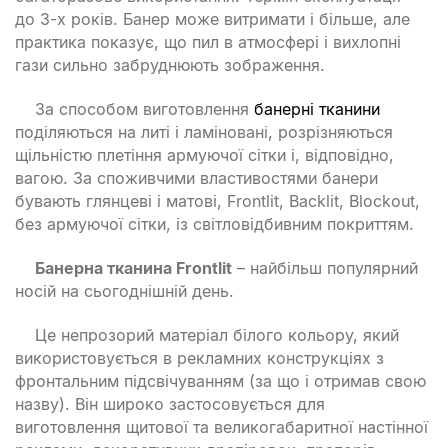
до 3-х років. Банер може витримати і більше, але
практика показує, що пил в атмосфері і вихлопні
гази сильно забруднюють зображення.
За способом виготовлення
банерні тканини
поділяються на литі і ламіновані, розрізняються
щільністю плетіння армуючої сітки і, відповідно,
вагою. За споживчими властивостями банери
бувають глянцеві і матові, Frontlit, Backlit, Blockout,
без армуючої сітки, із світловідбивним покриттям.
Банерна тканина Frontlit
– найбільш популярний
носій на сьогоднішній день.
Це непрозорий матеріал білого кольору, який
використовується в рекламних конструкціях з
фронтальним підсвічуванням (за що і отримав свою
назву). Він широко застосовується для
виготовлення щитової та великогабаритної настінної