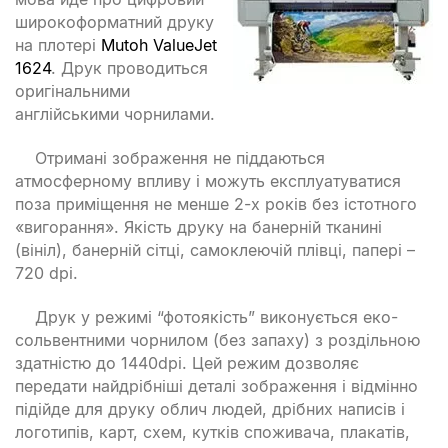
широкоформатний друку
на плотері
Mutoh ValueJet
1624
. Друк проводиться
оригінальними
англійськими чорнилами.
Отримані зображення не піддаються
атмосферному впливу і можуть експлуатуватися
поза приміщення не менше 2-х років без істотного
«вигорання». Якість друку на банерній тканині
(вініл), банерній сітці, самоклеючій плівці, папері –
720 dpi.
Друк у режимі “фотоякість” виконується еко-
сольвентними чорнилом (без запаху) з роздільною
здатністю до 1440dpi. Цей режим дозволяє
передати найдрібніші деталі зображення і відмінно
підійде для друку облич людей, дрібних написів і
логотипів, карт, схем, кутків споживача, плакатів,