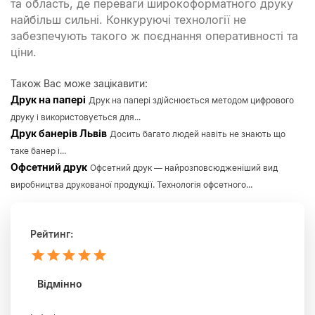
та область, де переваги широкоформатного друку
найбільш сильні. Конкуруючі технології не
забезпечують такого ж поєднання оперативності та
ціни.
Також Вас може зацікавити:
Друк на папері
Друк на папері здійснюється методом цифрового
друку і використовується для...
Друк банерів Львів
Досить багато людей навіть не знають що
таке банер і...
Офсетний друк
Офсетний друк — найрозповсюдженіший вид
виробництва друкованої продукції. Технологія офсетного...
Рейтинг:
1
2
3
4
5
зірка
зірка
зірка
зірка
зірка
Відмінно