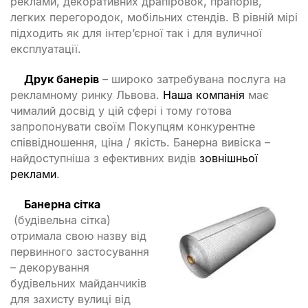
реклами, декоративних драпіровок, прапорів,
легких перегородок, мобільних стендів. В рівній мірі
підходить як для інтер’єрної так і для вуличної
експлуатації.
Друк банерів
– широко затребувана послуга на
рекламному ринку Львова.
Наша компанія
має
чималий досвід у цій сфері і тому готова
запропонувати своїм Покупцям конкурентне
співвідношення, ціна / якість. Банерна вивіска –
найдоступніша з ефективних видів
зовнішньої
реклами
.
Банерна сітка
(будівельна сітка)
отримала свою назву від
первинного застосування
– декорування
будівельних майданчиків
для захисту вулиці від