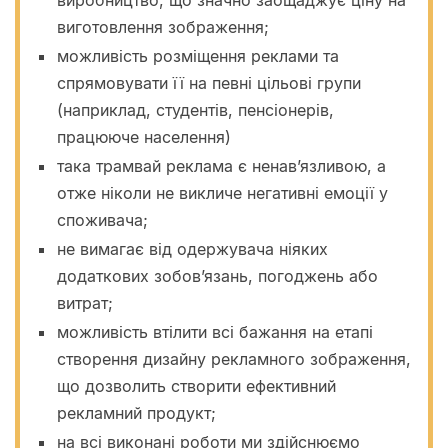
виробництво, що значно заощаджує ціну на
виготовлення зображення;
можливість розміщення реклами та
спрямовувати її на певні цільові групи
(наприклад, студентів, пенсіонерів,
працююче населення)
така трамвай реклама є ненав’язливою, а
отже ніколи не викличе негативні емоції у
споживача;
не вимагає від одержувача ніяких
додаткових зобов’язань, погоджень або
витрат;
можливість втілити всі бажання на етапі
створення дизайну рекламного зображення,
що дозволить створити ефективний
рекламний продукт;
на всі виконані роботи ми здійснюємо