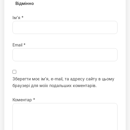
зірка
зірка
зірка
зірка
зірка
Відмінно
Ім'я
*
Email
*
Зберегти моє ім'я, e-mail, та адресу сайту в цьому
браузері для моїх подальших коментарів.
Коментар
*