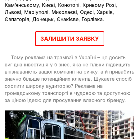
Кам’янському
,
Києві
,
Конотопі
,
Кривому Розі
,
Львові
,
Маріуполі
,
Миколаєві
,
Одесі
,
Харків
,
Євпаторія
,
Донецьк
,
Єнакієве
,
Горлівка
.
ЗАЛИШИТИ ЗАЯВКУ
Тому реклама на трамваї в Україні – це досить
вигідна інвестиція у бізнес, яка не тільки підвищить
впізнаваність вашої компанії на ринку, а й привабить
значно більше потенційних клієнтів. Шукаєте спосіб
охопити широку аудиторію? Реклама на
громадському транспорті є чудовою та доступною
за ціною ідеєю для просування власного бренду.