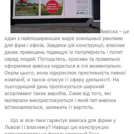
Вивіска – це
один з найпоширеніших видів зовнішньої реклами
для фірм і офісів. Завдяки цій конструкції, власник
даних приміщень підвищує їх популярність і попит
серед людей. Погодьтесь, красива та правильно
оформлена вивіска кидається в очі моментально.
Окрім цього, вона підкреслює престижність певної
компаніЇ, а також описує її сферу діяльності. На
сьогоднішній день пропонується широкий
асортимент таких виробів. Саме від того, які
матеріали використовуються і який тип вивіски
встановлюється, залежить її вартість.
Що ж все-таки гарантує вивіска для фірми у
Львові її власнику? Навіщо цю конструкцію
встановлювати на фасаді споруди? Така