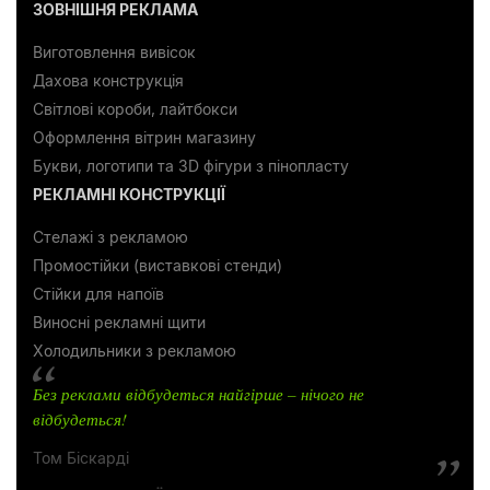
ЗОВНІШНЯ РЕКЛАМА
Виготовлення вивісок
Дахова конструкція
Світлові короби, лайтбокси
Оформлення вітрин магазину
Букви, логотипи та 3D фігури з пінопласту
РЕКЛАМНІ КОНСТРУКЦІЇ
Стелажі з рекламою
Промостійки (виставкові стенди)
Стійки для напоїв
Виносні рекламні щити
Холодильники з рекламою
Без реклами відбудеться найгірше – нічого не
відбудеться!
Том Біскарді