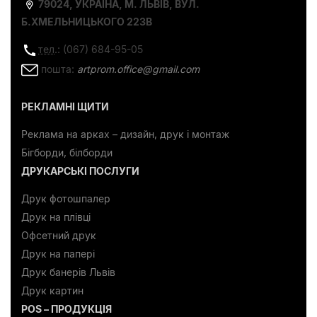
79024, УКРАЇНА, М. ЛЬВІВ, ВУЛ.
Б.ХМЕЛЬНИЦЬКОГО 223В
тел
.: (067) 684-95-05
пошта:
artprom.office@gmail.com
РЕКЛАМНІ ЩИТИ
Реклама на арках – дизайн, друк і монтаж
Бігборди, білборди
ДРУКАРСЬКІ ПОСЛУГИ
Друк фотошпалер
Друк на плівці
Офсетний друк
Друк на папері
Друк банерів Львів
Друк картин
POS – ПРОДУКЦІЯ