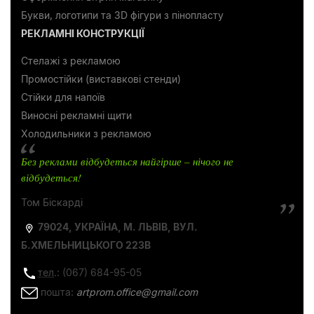
Букви, логотипи та 3D фігури з пінопласту
РЕКЛАМНІ КОНСТРУКЦІЇ
Стелажі з рекламою
Промостійки (виставкові стенди)
Стійки для напоїв
Виносні рекламні щити
Холодильники з рекламою
Без реклами відбудеться найгірше – нічого не
відбудеться!
Том Біскарді
79024, УКРАЇНА, М. ЛЬВІВ, ВУЛ.
Б.ХМЕЛЬНИЦЬКОГО 223В
тел
.: (067) 684-95-05
пошта:
artprom.office@gmail.com