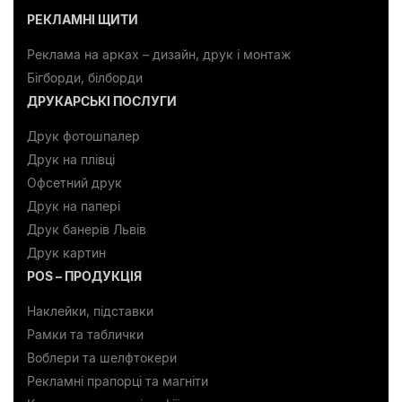
РЕКЛАМНІ ЩИТИ
Реклама на арках – дизайн, друк і монтаж
Бігборди, білборди
ДРУКАРСЬКІ ПОСЛУГИ
Друк фотошпалер
Друк на плівці
Офсетний друк
Друк на папері
Друк банерів Львів
Друк картин
POS – ПРОДУКЦІЯ
Наклейки, підставки
Рамки та таблички
Воблери та шелфтокери
Рекламні прапорці та магніти