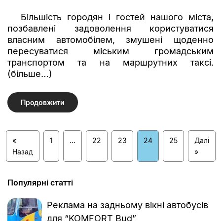
Більшість городян і гостей нашого міста,
позбавлені задоволення користуватися
власним автомобілем, змушені щоденно
пересуватися міським громадським
транспортом та на маршрутних таксі.
(більше…)
Продовжити
«
1
…
22
23
24
25
Далі
Назад
»
Популярні статті
Реклама на задньому вікні автобусів
для “KOMFORT Bud”