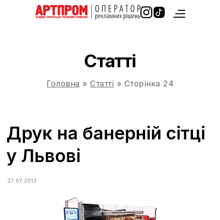
Cтатті
Головна
»
Cтатті
»
Сторінка 24
Друк на банерній сітці
у Львові
27.07.2013