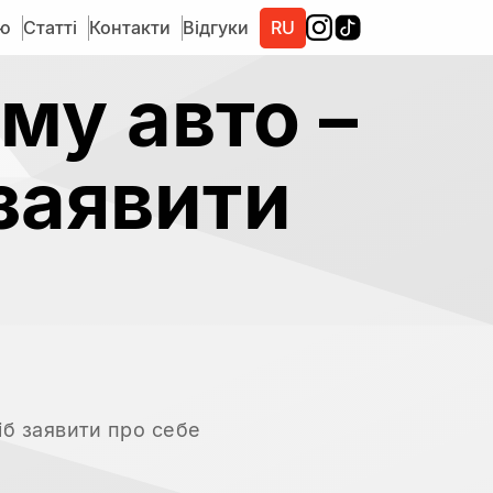
ію
Статті
Контакти
Відгуки
RU
му авто –
заявити
я
б заявити про себе