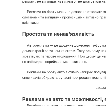
рекламі, не виглядає нав’язливо і не дратує клієнт
Реклама на борту машини дозволяє створити хо
слоганами та вигідними пропозиціями активно пр
клієнтами.
Простота та ненав’язливість
Автореклама — це щоденне донесення інформаці
демонстрації багатьом клієнтам. Таку рекламу нем
зірвати, як паперове оголошення. При цьому це нен
не набридає і сприймається позитивно.
Реклама на борту авто активно набирає популяр
споживачів обирають сучасні прогресивні компанії,
Рекла
Реклама на авто та можливості, 
Розміщення реклами на кузові авто — популярна