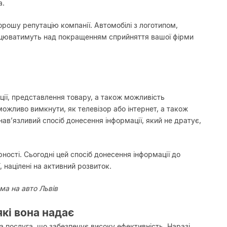
а.
рошу репутацію компанії. Автомобілі з логотипом,
ацюватимуть над покращенням сприйняття вашої фірми
ї, представлення товару, а також можливість
ожливо вимкнути, як телевізор або інтернет, а також
ав’язливий спосіб донесення інформації, який не дратує,
ності. Сьогодні цей спосіб донесення інформації до
 націлені на активний розвиток.
ма на авто Львів
які вона надає
 послуга, що забезпечує високу ефективність. Наразі