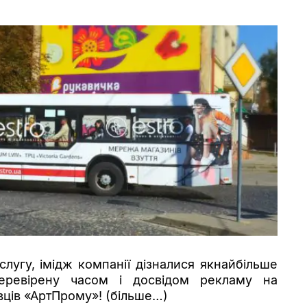
лугу, імідж компанії дізналися якнайбільше
перевірену часом і досвідом рекламу на
вців «АртПрому»! (більше…)