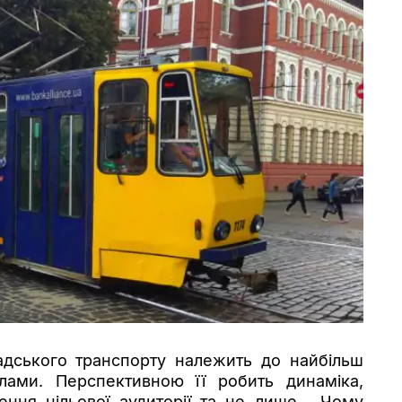
адського транспорту належить до найбільш
лами. Перспективною її робить динаміка,
ення цільової аудиторії та не лише… Чому