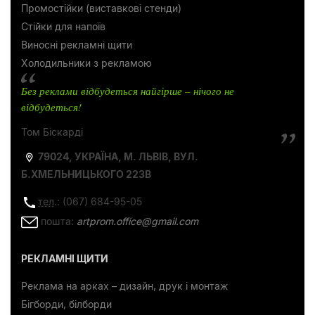
Промостійки (виставкові стенди)
Стійки для напоїв
Виносні рекламні щити
Холодильники з рекламою
Без реклами відбудеться найгірше – нічого не
відбудеться!
Том Біскарді
79024, УКРАЇНА, М. ЛЬВІВ, ВУЛ.
Б.ХМЕЛЬНИЦЬКОГО 223В
тел
.: (067) 684-95-05
пошта:
artprom.office@gmail.com
РЕКЛАМНІ ЩИТИ
Реклама на арках – дизайн, друк і монтаж
Бігборди, білборди