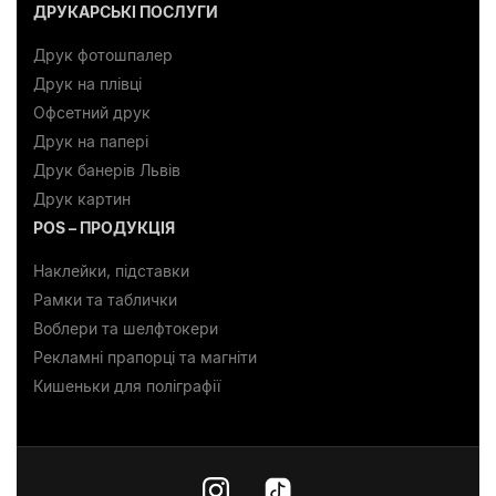
ДРУКАРСЬКІ ПОСЛУГИ
Друк фотошпалер
Друк на плівці
Офсетний друк
Друк на папері
Друк банерів Львів
Друк картин
POS – ПРОДУКЦІЯ
Наклейки, підставки
Рамки та таблички
Воблери та шелфтокери
Рекламні прапорці та магніти
Кишеньки для поліграфії