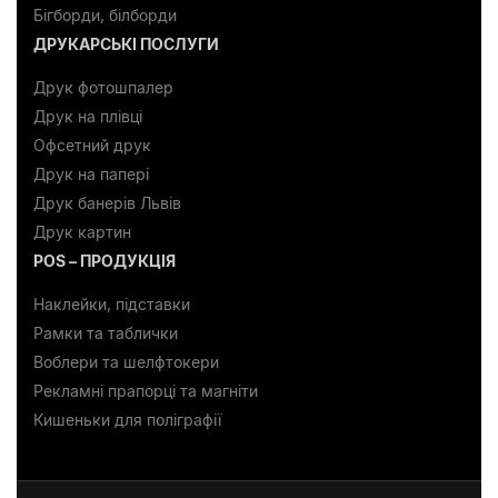
Бігборди, білборди
ДРУКАРСЬКІ ПОСЛУГИ
Друк фотошпалер
Друк на плівці
Офсетний друк
Друк на папері
Друк банерів Львів
Друк картин
POS – ПРОДУКЦІЯ
Наклейки, підставки
Рамки та таблички
Воблери та шелфтокери
Рекламні прапорці та магніти
Кишеньки для поліграфії