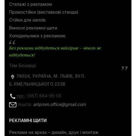
Стелажі з рекламою
Промостійки (виставкові стенди)
Стійки для напоїв
Виносні рекламні щити
Холодильники з рекламою
Без реклами відбудеться найгірше – нічого не
відбудеться!
Том Біскарді
79024, УКРАЇНА, М. ЛЬВІВ, ВУЛ.
Б.ХМЕЛЬНИЦЬКОГО 223В
тел
.: (067) 684-95-05
пошта:
artprom.office@gmail.com
РЕКЛАМНІ ЩИТИ
Реклама на арках – дизайн, друк і монтаж