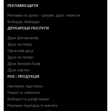
РЕКЛАМНІ ЩИТИ
Реклама на арках – дизайн, друк і монтаж
Бігборди, білборди
ДРУКАРСЬКІ ПОСЛУГИ
Друк фотошпалер
Друк на плівці
Офсетний друк
Друк на папері
Друк банерів Львів
Друк картин
POS – ПРОДУКЦІЯ
Наклейки, підставки
Рамки та таблички
Воблери та шелфтокери
Рекламні прапорці та магніти