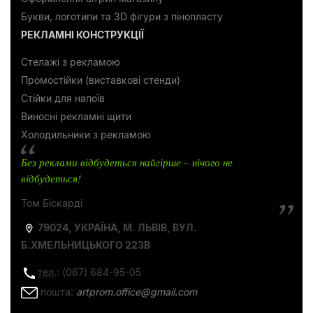
Букви, логотипи та 3D фігури з пінопласту
РЕКЛАМНІ КОНСТРУКЦІЇ
Стелажі з рекламою
Промостійки (виставкові стенди)
Стійки для напоїв
Виносні рекламні щити
Холодильники з рекламою
Без реклами відбудеться найгірше – нічого не
відбудеться!
Том Біскарді
79024, УКРАЇНА, М. ЛЬВІВ, ВУЛ.
Б.ХМЕЛЬНИЦЬКОГО 223В
тел
.: (067) 684-95-05
пошта:
artprom.office@gmail.com