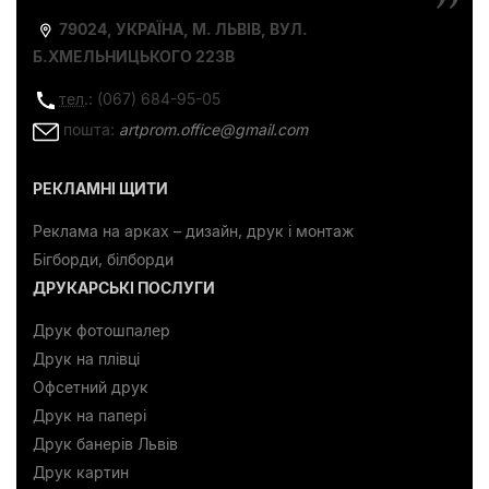
79024, УКРАЇНА, М. ЛЬВІВ, ВУЛ.
Б.ХМЕЛЬНИЦЬКОГО 223В
тел
.: (067) 684-95-05
пошта:
artprom.office@gmail.com
РЕКЛАМНІ ЩИТИ
Реклама на арках – дизайн, друк і монтаж
Бігборди, білборди
ДРУКАРСЬКІ ПОСЛУГИ
Друк фотошпалер
Друк на плівці
Офсетний друк
Друк на папері
Друк банерів Львів
Друк картин