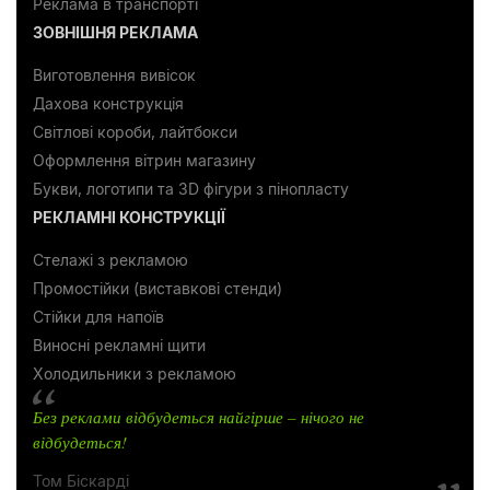
Реклама в транспорті
ЗОВНІШНЯ РЕКЛАМА
Виготовлення вивісок
Дахова конструкція
Світлові короби, лайтбокси
Оформлення вітрин магазину
Букви, логотипи та 3D фігури з пінопласту
РЕКЛАМНІ КОНСТРУКЦІЇ
Стелажі з рекламою
Промостійки (виставкові стенди)
Стійки для напоїв
Виносні рекламні щити
Холодильники з рекламою
Без реклами відбудеться найгірше – нічого не
відбудеться!
Том Біскарді