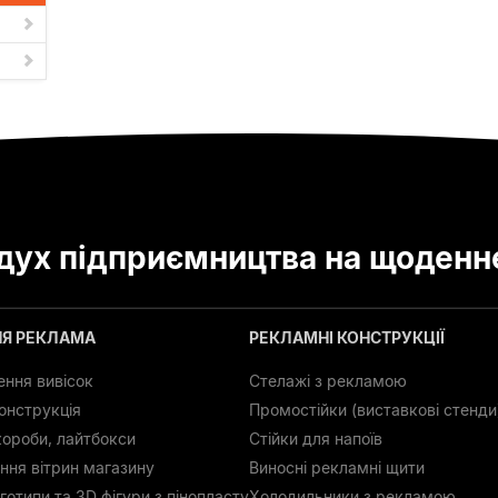
ух підприємництва на щоденн
НЯ РЕКЛАМА
РЕКЛАМНІ КОНСТРУКЦІЇ
ення вивісок
Стелажі з рекламою
онструкція
Промостійки (виставкові стенди
короби, лайтбокси
Стійки для напоїв
ня вітрин магазину
Виносні рекламні щити
готипи та 3D фігури з пінопласту
Холодильники з рекламою