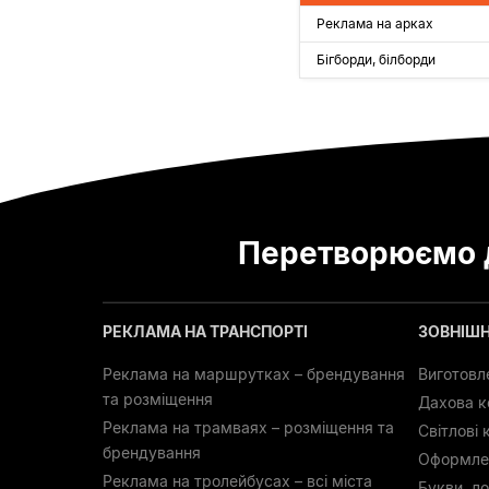
Реклама на арках
Бігборди, білборди
Перетворюємо д
РЕКЛАМА НА ТРАНСПОРТІ
ЗОВНІШ
Реклама на маршрутках – брендування
Виготовл
та розміщення
Дахова к
Реклама на трамваях – розміщення та
Світлові 
брендування
Оформлен
Реклама на тролейбусах – всі міста
Букви, ло