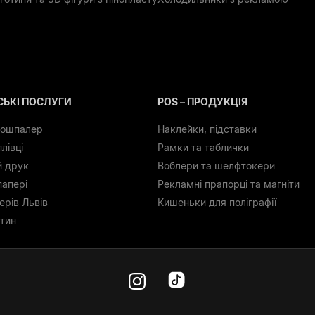
ЬКІ ПОСЛУГИ
POS – ПРОДУКЦІЯ
тошпалер
Наклейки, підставки
лівці
Рамки та таблички
й друк
Воблери та шелфтокери
папері
Рекламні прапорці та магніти
ерів Львів
Кишеньки для поліграфії
тин