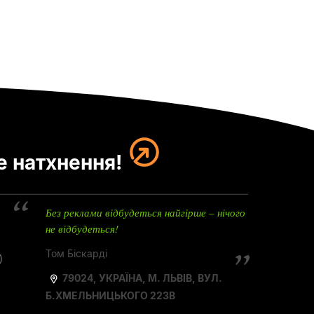
е натхнення!
Без реклами відбудеться найгірше – нічого
не відбудеться!
Том Біскарді
)
79024, УКРАЇНА, М. ЛЬВІВ, ВУЛ.
Б.ХМЕЛЬНИЦЬКОГО 223В