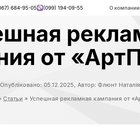
067) 684-95-05
(099) 194-09-55
О компании
ешная рекла
ния от «Арт
Опубліковано:
05.12.2025
, Автор:
Флюнт Наталі
»
Статьи
»
Успешная рекламная кампания от «