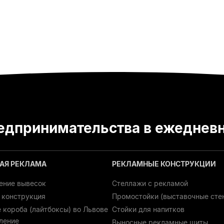
едпринимательства в ежедневн
АЯ РЕКЛАМА
РЕКЛАМНЫЕ КОНСТРУКЦИИ
ение вывесок
Стеллажи с рекламой
 конструкция
Промостойки (выставочные сте
 короба (лайтбоксы) во Львове
Стойки для напитков
вление
Выносные рекламные щиты