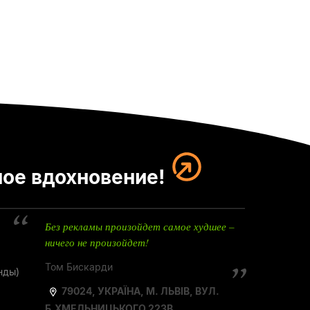
ое вдохновение!
Без рекламы произойдет самое худшее –
ничего не произойдет!
Том Бискарди
нды)
79024, УКРАЇНА, М. ЛЬВІВ, ВУЛ.
Б.ХМЕЛЬНИЦЬКОГО 223В