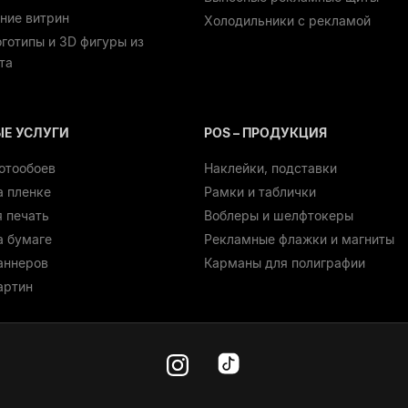
ние витрин
Холодильники с рекламой
оготипы и 3D фигуры из
та
ЫЕ УСЛУГИ
POS – ПРОДУКЦИЯ
отообоев
Наклейки, подставки
а пленке
Рамки и таблички
 печать
Воблеры и шелфтокеры
а бумаге
Рекламные флажки и магниты
аннеров
Карманы для полиграфии
артин