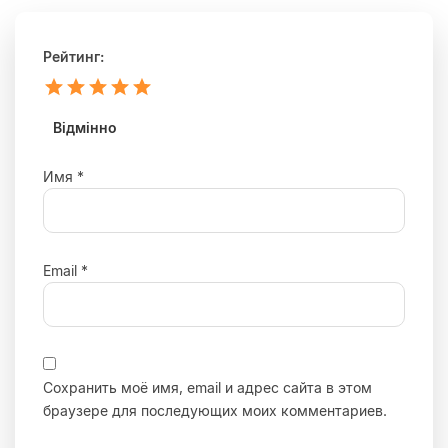
Рейтинг:
1
2
3
4
5
зірка
зірка
зірка
зірка
зірка
Відмінно
Имя
*
Email
*
Сохранить моё имя, email и адрес сайта в этом
браузере для последующих моих комментариев.