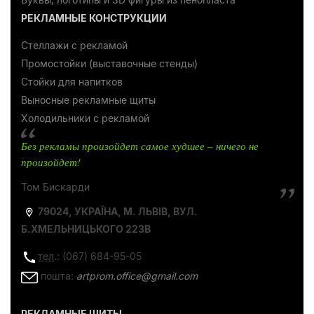
РЕКЛАМНЫЕ КОНСТРУКЦИИ
Стеллажи с рекламой
Промостойки (выставочные стенды)
Стойки для напитков
Выносные рекламные щиты
Холодильники с рекламой
Без рекламы произойдет самое худшее – ничего не
произойдет!
Том Бискарди
79024, УКРАЇНА, М. ЛЬВІВ, ВУЛ.
Б.ХМЕЛЬНИЦЬКОГО 223В
тел
.: (067) 684-95-05
пошта:
artprom.office@gmail.com
РЕКЛАМНЫЕ ЩИТЫ