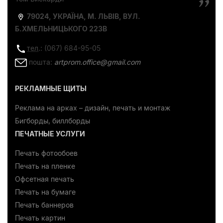
79024, УКРАЇНА, М. ЛЬВІВ, ВУЛ.
Б.ХМЕЛЬНИЦЬКОГО 223В
тел
.: (067) 684-95-05
пошта:
artprom.office@gmail.com
РЕКЛАМНЫЕ ЩИТЫ
Реклама на арках – дизайн, печать и монтаж
Бигборды, биллборды
ПЕЧАТНЫЕ УСЛУГИ
Печать фотообоев
Печать на пленке
Офсетная печать
Печать на бумаге
Печать баннеров
Печать картин