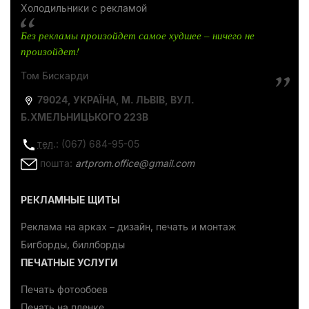
Холодильники с рекламой
Без рекламы произойдет самое худшее – ничего не
произойдет!
Том Бискарди
79024, УКРАЇНА, М. ЛЬВІВ, ВУЛ.
Б.ХМЕЛЬНИЦЬКОГО 223В
тел
.: (067) 684-95-05
пошта:
artprom.office@gmail.com
РЕКЛАМНЫЕ ЩИТЫ
Реклама на арках – дизайн, печать и монтаж
Бигборды, биллборды
ПЕЧАТНЫЕ УСЛУГИ
Печать фотообоев
Печать на пленке