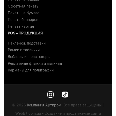
Офсетная печать
Печать на бумаге
Печать баннеров
Печать картин
POS – ПРОДУКЦИЯ
Наклейки, подставки
Рамки и таблички
Воблеры и шелфтокеры
Рекламные флажки и магниты
Карманы для полиграфии
© 2026
Компания Артпром
. Все права защищены |
WebBit.com.ua - Создание и продвижение сайта