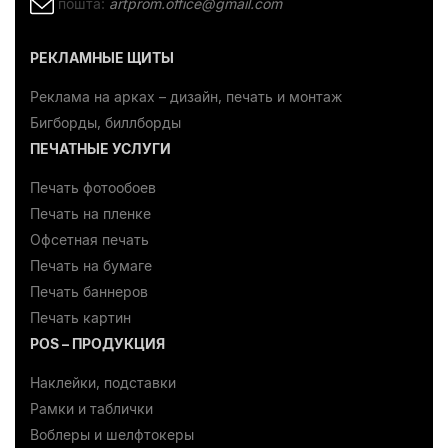
пошта:
artprom.office@gmail.com
РЕКЛАМНЫЕ ЩИТЫ
Реклама на арках – дизайн, печать и монтаж
Бигборды, биллборды
ПЕЧАТНЫЕ УСЛУГИ
Печать фотообоев
Печать на пленке
Офсетная печать
Печать на бумаге
Печать баннеров
Печать картин
POS – ПРОДУКЦИЯ
Наклейки, подставки
Рамки и таблички
Воблеры и шелфтокеры