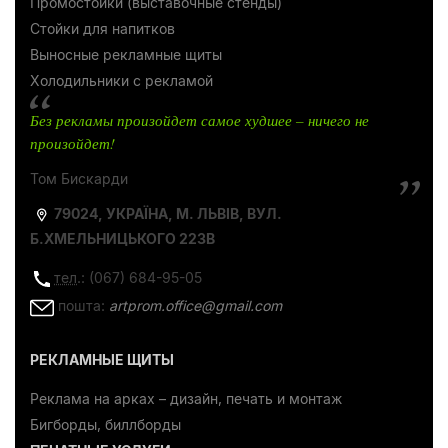
Промостойки (выставочные стенды)
Стойки для напитков
Выносные рекламные щиты
Холодильники с рекламой
Без рекламы произойдет самое худшее – ничего не
произойдет!
Том Бискарди
79024, УКРАЇНА, М. ЛЬВІВ, ВУЛ.
Б.ХМЕЛЬНИЦЬКОГО 223В
тел
.: (067) 684-95-05
пошта:
artprom.office@gmail.com
РЕКЛАМНЫЕ ЩИТЫ
Реклама на арках – дизайн, печать и монтаж
Бигборды, биллборды